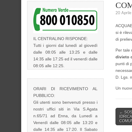
COM
20 April
ACQUAENN
si è rile
IL CENTRALINO RISPONDE:
di preliev
Tutti i giorni dal lunedì al giovedì
Per tale
dalle 08:05 alle 13:25 e dalle
divieto 
14:35 alle 17:25 ed il venerdì dalle
punti di
08:05 alle 12:25.
necessari
D. Lgs. n
Un nuovo
ORARI DI RICEVIMENTO AL
PUBBLICO:
Gli utenti sono benvenuti presso i
nostri uffici siti in Via S.Agata
Post
← SOS
n.65/71 ad Enna, da Lunedì a
IDRIC
navigati
COMUN
Venerdì dalle 08:05 alle 13:20 e
dalle 14:35 alle 17:20. Il Sabato