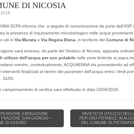
UNE DI NICOSIA
e 2018
A SCPA informa che, a seguito di comunicazione da parte dell’ASP 
vata la presenza di inquinamento microbiologico nelle acque provenienti 
o siti in
Via Murata
e
Via Regina Elena
, in territorio del
Comune di Ni
 ragione sarà emessa, da parte del Sindaco di Nicosia, apposita ordinan
di utilizzo dell’acqua per uso potabile
nelle zone limitrofe ai sopra in
 prelievo mentre, contestualmente, ACQUAENNA sta provvedendo ad effe
 interventi finalizzati al rientro dei parametri dell’acqua entro i limiti prev
. 31/01.
 campionamento di verifica sara effettuato in data 23/04/2018.
PENSIONE EROGAZIONE
DIVIETO DI UTILIZZO DELL
A FRAZIONE SAN GIORGIO –
PER USO POTABILE IN ALCU
on
E DI ASSORO
DEL COMUNE DI PIETRAPE