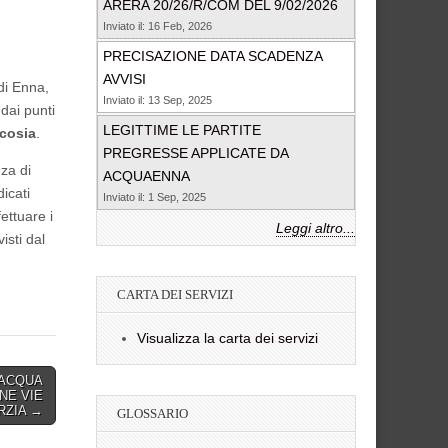
ARERA 20/26/R/COM DEL 9/02/2026
Inviato il: 16 Feb, 2026
PRECISAZIONE DATA SCADENZA
AVVISI
di Enna,
Inviato il: 13 Sep, 2025
dai punti
LEGITTIME LE PARTITE
cosia
.
PREGRESSE APPLICATE DA
za di
ACQUAENNA
dicati
Inviato il: 1 Sep, 2025
ttuare i
Leggi altro...
isti dal
CARTA DEI SERVIZI
Visualizza la carta dei servizi
’ACQUA
NE VIE
RZIA →
GLOSSARIO