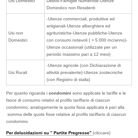
Usi Domestici
Deboli-Famiglie Numerose-Utenze
Domestico non Residenti
-Utenze commerciali, produttive ed
artigianali-Utenze alberghiere ed
Usi non
agrituristiche-Utenze pubbliche-Utenze
Domestici
con consumi notevoli ( > 5.000 mc/anno)-
Utenze occasionali (utilizzate per un
periodo massimo pari a 12 mesi)
-Utenze agricole (con Dichiarazione di
Usi Rurali
attività prevalente)-Utenze zootecniche
(con Registro di stalla)
Per quanto riguarda i
condomini
sono applicate le tariffe e le
fasce di consumo relativi al profilo tariffario di ciascun
condomino; analogamente la quota fissa applicata è pari alla
somma delle quote fisse relative al profilo tariffario di ciascun
condomino.
Per delucidazioni su ” Partite Pregresse”
(cliccare)