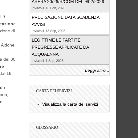
ARERA 20/26/R/COM DEL 9/02/2026
Inviato il: 16 Feb, 2026
l 9
PRECISAZIONE DATA SCADENZA
itazione
AVVISI
zione di
Inviato il: 13 Sep, 2025
LEGITTIME LE PARTITE
, Aidone,
PREGRESSE APPLICATE DA
ACQUAENNA
a del 30
Inviato il: 1 Sep, 2025
ure
Leggi altro...
dal 18
ndo
CARTA DEI SERVIZI
orio,
he
Visualizza la carta dei servizi
GLOSSARIO