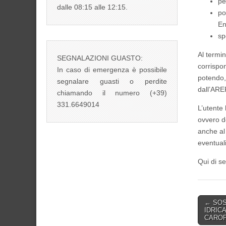
pe
dalle 08:15 alle 12:15.
po
E
sp
Al termi
SEGNALAZIONI GUASTO:
corrispon
In caso di emergenza è possibile
potendo, 
segnalare guasti o perdite
dall’ARE
chiamando il numero (+39)
331.6649014
L’utente
ovvero d
anche al 
eventual
Qui di se
Post
← SOS
IDRIC
navigati
CARO