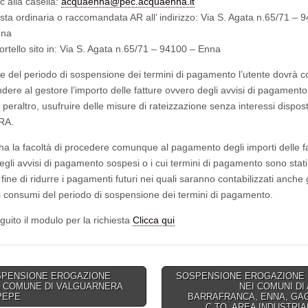
c alla casella:
acquaenna@pec.acquaenna.it
sta ordinaria o raccomandata AR all’ indirizzo: Via S. Agata n.65/71 – 
nna
ortello sito in: Via S. Agata n.65/71 – 94100 – Enna
ne del periodo di sospensione dei termini di pagamento l’utente dovrà
dere al gestore l’importo delle fatture ovvero degli avvisi di pagamento
peraltro, usufruire delle misure di rateizzazione senza interessi dispos
RA.
 ha la facoltà di procedere comunque al pagamento degli importi delle f
egli avvisi di pagamento sospesi o i cui termini di pagamento sono stati
fine di ridurre i pagamenti futuri nei quali saranno contabilizzati anche g
i consumi del periodo di sospensione dei termini di pagamento.
guito il modulo per la richiesta
Clicca qui
PENSIONE EROGAZIONE
SOSPENSIONE EROGAZIONE 
A COMUNE DI VALGUARNERA
NEI COMUNI DI
on
PEPE
BARRAFRANCA, ENNA, GA
C.TO, AREA INDUSTRIA