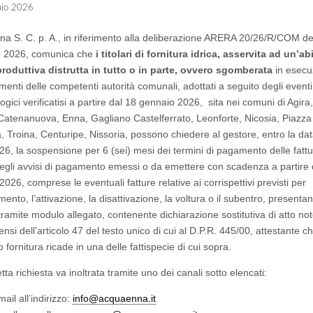
aio 2026
a S. C. p. A., in riferimento alla deliberazione ARERA 20/26/R/COM de
o 2026, comunica che
i titolari di fornitura idrica,
asservita ad un’ab
roduttiva distrutta in tutto o in parte, ovvero sgomberata
in esecu
enti delle competenti autorità comunali, adottati a seguito degli eventi
gici verificatisi a partire dal 18 gennaio 2026,
sita nei comuni di Agira
Catenanuova, Enna, Gagliano Castelferrato, Leonforte, Nicosia, Piazza
, Troina, Centuripe, Nissoria, possono chiedere al gestore, entro la dat
026, la sospensione per 6 (sei) mesi dei termini di pagamento delle fatt
egli avvisi di pagamento emessi o da emettere con scadenza a partire 
026, comprese le eventuali fatture relative ai corrispettivi previsti per
amento, l’attivazione, la disattivazione, la voltura o il subentro, presenta
tramite modulo allegato, contenente dichiarazione sostitutiva di atto not
ensi dell’articolo 47 del testo unico di cui al D.P.R. 445/00, attestante c
o fornitura ricade in una delle fattispecie di cui sopra.
ta richiesta va inoltrata tramite uno dei canali sotto elencati:
mail all’indirizzo:
info@acquaenna.it