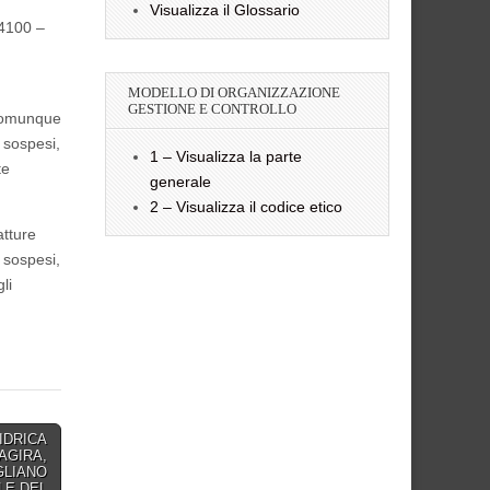
Visualizza il Glossario
94100 –
MODELLO DI ORGANIZZAZIONE
GESTIONE E CONTROLLO
 comunque
 sospesi,
1 – Visualizza la parte
te
generale
2 – Visualizza il codice etico
atture
 sospesi,
li
IDRICA
 AGIRA,
GLIANO
LE DEL