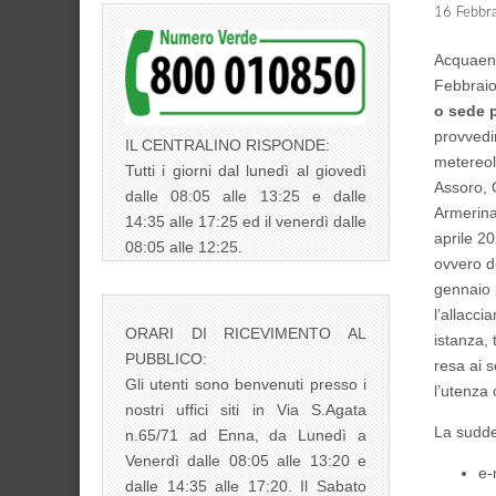
16 Febbr
Acquaenn
Febbrai
o sede p
provvedim
IL CENTRALINO RISPONDE:
metereolo
Tutti i giorni dal lunedì al giovedì
Assoro, 
dalle 08:05 alle 13:25 e dalle
Armerina
14:35 alle 17:25 ed il venerdì dalle
aprile 2
08:05 alle 12:25.
ovvero d
gennaio 2
l’allacci
ORARI DI RICEVIMENTO AL
istanza, 
PUBBLICO:
resa ai s
Gli utenti sono benvenuti presso i
l’utenza 
nostri uffici siti in Via S.Agata
La suddet
n.65/71 ad Enna, da Lunedì a
Venerdì dalle 08:05 alle 13:20 e
e-
dalle 14:35 alle 17:20. Il Sabato