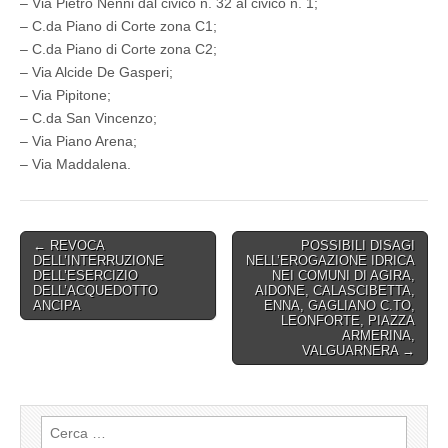
– Via Pietro Nenni dal civico n. 32 al civico n. 1;
– C.da Piano di Corte zona C1;
– C.da Piano di Corte zona C2;
– Via Alcide De Gasperi;
– Via Pipitone;
– C.da San Vincenzo;
– Via Piano Arena;
– Via Maddalena.
Post
← REVOCA
POSSIBILI DISAGI
DELL’INTERRUZIONE
NELL’EROGAZIONE IDRICA
navigation
DELL’ESERCIZIO
NEI COMUNI DI AGIRA,
DELL’ACQUEDOTTO
AIDONE, CALASCIBETTA,
ANCIPA
ENNA, GAGLIANO C.TO,
LEONFORTE, PIAZZA
ARMERINA,
VALGUARNERA →
Ricerca