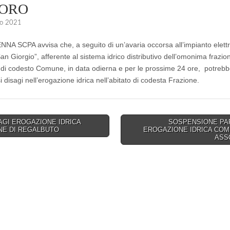
ORO
o 2021
A SCPA avvisa che, a seguito di un’avaria occorsa all’impianto elettr
n Giorgio”, afferente al sistema idrico distributivo dell’omonima frazio
io di codesto Comune, in data odierna e per le prossime 24 ore, potreb
si disagi nell’erogazione idrica nell’abitato di codesta Frazione.
AGI EROGAZIONE IDRICA
SOSPENSIONE PA
E DI REGALBUTO
EROGAZIONE IDRICA COM
on
ASS