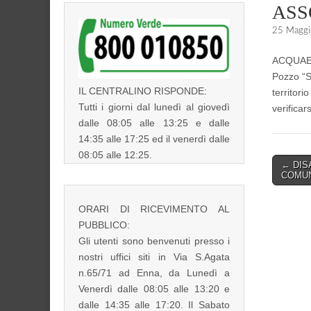
ASS
25 Maggi
ACQUAENN
Pozzo “Sa
IL CENTRALINO RISPONDE:
territor
Tutti i giorni dal lunedì al giovedì
verificar
dalle 08:05 alle 13:25 e dalle
14:35 alle 17:25 ed il venerdì dalle
08:05 alle 12:25.
Post
← DIS
COMUN
navigati
ORARI DI RICEVIMENTO AL
PUBBLICO:
Gli utenti sono benvenuti presso i
nostri uffici siti in Via S.Agata
n.65/71 ad Enna, da Lunedì a
Venerdì dalle 08:05 alle 13:20 e
dalle 14:35 alle 17:20. Il Sabato