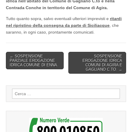
idrica nell’abitato del Comune di Gagliano C.to e nella
Contrada Conche in territorio del Comune di Agira.
Tutto quanto sopra, salvo eventuali ulteriori imprevisti e
ritardi
nel ripristino della consegna da parte di Siciliacque
, che
saranno, in ogni caso, prontamente comunicati.
Post
← SOSPENSIONE
SOSPENSIONE
PARZIALE EROGAZIONE
EROGAZIONE IDRICA
navigation
IDRICA COMUNE DI ENNA.
COMUNI DI AGIRA E
GAGLIANO C.TO. →
Ricerca
per: