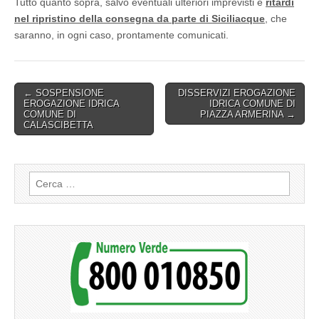
Tutto quanto sopra, salvo eventuali ulteriori imprevisti e
ritardi
nel ripristino della consegna da parte di Siciliacque
, che
saranno, in ogni caso, prontamente comunicati.
Post
← SOSPENSIONE
DISSERVIZI EROGAZIONE
EROGAZIONE IDRICA
IDRICA COMUNE DI
navigation
COMUNE DI
PIAZZA ARMERINA →
CALASCIBETTA
Ricerca
per: