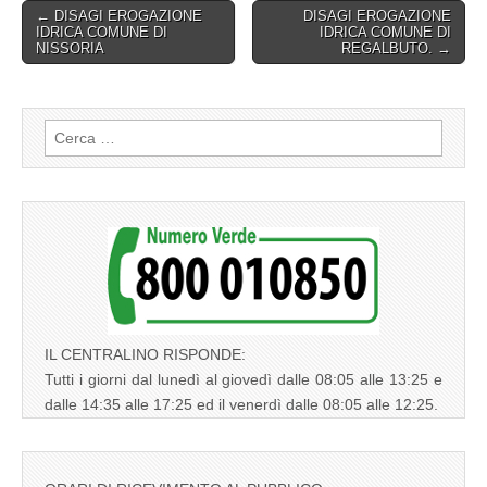
Post
← DISAGI EROGAZIONE
DISAGI EROGAZIONE
IDRICA COMUNE DI
IDRICA COMUNE DI
navigation
NISSORIA
REGALBUTO. →
Ricerca
per:
IL CENTRALINO RISPONDE:
Tutti i giorni dal lunedì al giovedì dalle 08:05 alle 13:25 e
dalle 14:35 alle 17:25 ed il venerdì dalle 08:05 alle 12:25.