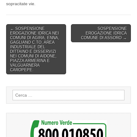
sopracitate vie.
Post
← SOSPENSIONE
SOSPENSIONE
EROGAZIONE IDRICA NEI
EROGAZIONE IDRICA
navigation
COMUNI DI AGIRA, ENNA,
COMUNE DI ASSORO →
GAGLIANO C.TO, AREA
INDUSTRIALE DEL
DITTAINO E DISSERVIZI
NEI COMUNI DI AIDONE,
PIAZZA ARMERINA E
VALGUARNERA
CAROPEPE.
Ricerca
per: