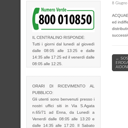
8 Giugno
ACQUAENN
ed indiff
distribu
successi
IL CENTRALINO RISPONDE:
Tutti i giorni dal lunedì al giovedì
dalle 08:05 alle 13:25 e dalle
14:35 alle 17:25 ed il venerdì dalle
Post
← SOS
EROGA
08:05 alle 12:25.
navigati
AIDON
ORARI DI RICEVIMENTO AL
PUBBLICO:
Gli utenti sono benvenuti presso i
nostri uffici siti in Via S.Agata
n.65/71 ad Enna, da Lunedì a
Venerdì dalle 08:05 alle 13:20 e
dalle 14:35 alle 17:20. Il Sabato