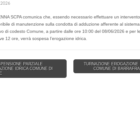
 2026
A SCPA comunica che, essendo necessario effettuare un intervento
eribile di manutenzione sulla condotta di adduzione afferente al sistema
tivo di codesto Comune, a partire dalle ore 10:00 del 08/06/2026 e per l
ve 12 ore, verrà sospesa l’erogazione idrica.
PENSIONE PARZIALE
TURNAZIONE EROGAZIONE 
ZIONE IDRICA COMUNE DI
COMUNE DI BARRAFR
on
E