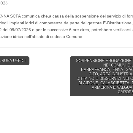
 2026
A SCPA comunica che,a causa della sospensione del servizio di forn
 degli impianti idrici di competenza da parte del gestore E-Distribuzione,
 del 09/07/2026 e per le successive 6 ore circa, potrebbero verificarsi 
gazione idrica nell’abitato di codesto Comune
USURA UFFICI
SOSPENSIONE EROGAZIONE 
NEI COMUNI DI
on
BARRAFRANCA, ENNA, GA
C.TO, AREA INDUSTRIA
DITTAINO E DISSERVIZI NEI 
DI AIDONE, CALASCIBETTA, 
ARMERINA E VALGU
CAROP