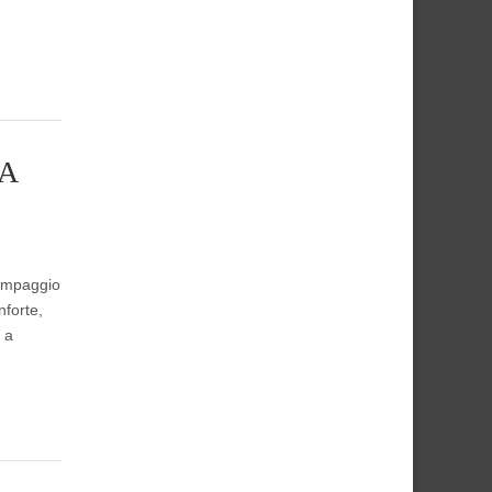
A
pompaggio
nforte,
 a