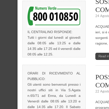
SOS
COM
24 Agost
ACQUAENN
IL CENTRALINO RISPONDE:
ieri, si 
Tutti i giorni dal lunedì al giovedì
sorgenti 
dalle 08:05 alle 13:25 e dalle
ragione,
14:35 alle 17:25 ed il venerdì dalle
08:05 alle 12:25.
Read 
ORARI DI RICEVIMENTO AL
POS
PUBBLICO:
COM
Gli utenti sono benvenuti presso i
nostri uffici siti in Via S.Agata
22 Agost
n.65/71 ad Enna, da Lunedì a
Venerdì dalle 08:05 alle 13:20 e
ACQUAENN
dalle 14:35 alle 17:20. Il Sabato
programma