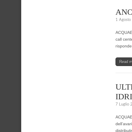
ANO
1 Agosto
ACQUAENN
call cent
risponde
Read 
ULT
IDR
7 Luglio
ACQUAENN
dell’ava
distribut