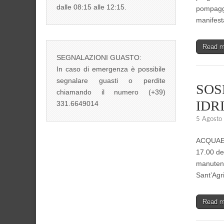
dalle 08:15 alle 12:15.
pompaggi
manifest
Read 
SEGNALAZIONI GUASTO:
In caso di emergenza è possibile
segnalare guasti o perdite
SOS
chiamando il numero (+39)
IDR
331.6649014
5 Agosto
ACQUAENN
17.00 del
manutenz
Sant’Agr
Read 