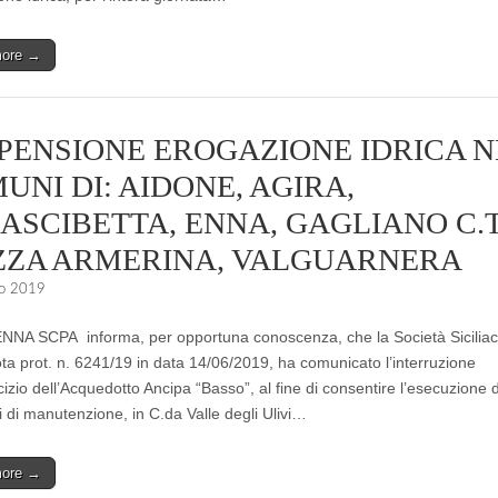
more →
PENSIONE EROGAZIONE IDRICA N
UNI DI: AIDONE, AGIRA,
ASCIBETTA, ENNA, GAGLIANO C.T
ZZA ARMERINA, VALGUARNERA
o 2019
A SCPA informa, per opportuna conoscenza, che la Società Sicilia
ota prot. n. 6241/19 in data 14/06/2019, ha comunicato l’interruzione
cizio dell’Acquedotto Ancipa “Basso”, al fine di consentire l’esecuzione d
i di manutenzione, in C.da Valle degli Ulivi…
more →