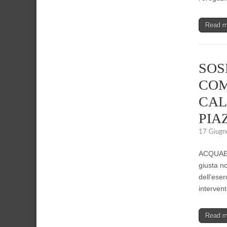
Read 
SOS
COM
CAL
PIA
17 Giugn
ACQUAENN
giusta n
dell’eser
intervent
Read 