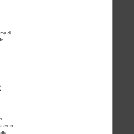
ema di
le
E
to
sistema
ello