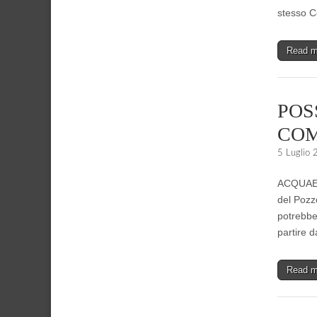
stesso 
Read 
POS
COM
5 Luglio
ACQUAENN
del Pozzo
potrebbe
partire d
Read 