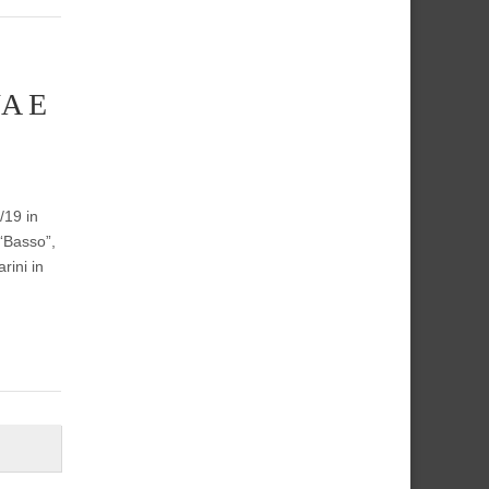
A E
/19 in
 “Basso”,
rini in