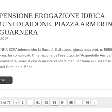
PENSIONE EROGAZIONE IDRICA
UNI DI AIDONE, PIAZZA ARMERIN
LGUARNERA
 2019
A SCPA informa che la Società Siciliacque, giusta nota prot. n. 5856
erna, ha comunicato l’interruzione dell’esercizio dell’Acquedotto Ancipa
i consentire l’esecuzione di un intervento di manutenzione in C.da Pollica
io del Comune di Enna.…
more →
3 of 76
«
1
…
61
62
63
64
65
…
76
»