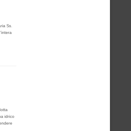
ria Ss.
’intera
otta
a idrico
pendere