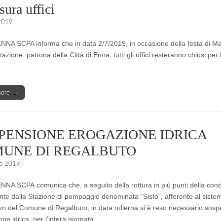
ura uffici
 2019
A SCPA informa che in data 2/7/2019, in occasione della festa di Ma
itazione, patrona della Città di Enna, tutti gli uffici resteranno chiusi per l
more →
PENSIONE EROGAZIONE IDRICA
UNE DI REGALBUTO
o 2019
A SCPA comunica che, a seguito della rottura in più punti della cond
nte dalla Stazione di pompaggio denominata “Sisto”, afferente al sistem
tivo del Comune di Regalbuto, in data odierna si è reso necessario sos
one idrica, per l’intera giornata…