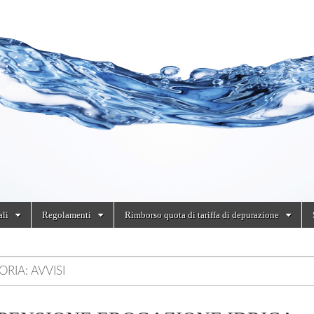
ali
Regolamenti
Rimborso quota di tariffa di depurazione
ORIA:
AVVISI