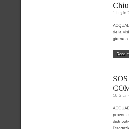
Chius
1 Luglio
ACQUAENN
della Vis
giornata.
Read 
SOS
COM
18 Giugn
ACQUAENN
provenie
distribu
l’erogazi