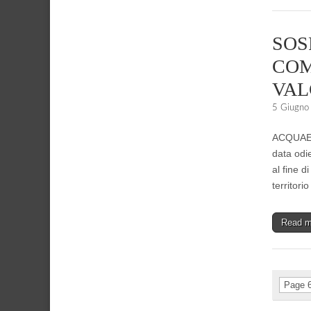
SOS
COM
VA
5 Giugno
ACQUAENN
data odi
al fine d
territor
Read 
Page 6