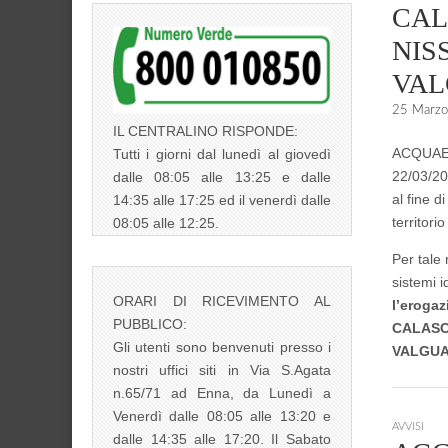
CAL
NIS
VA
25 Marz
IL CENTRALINO RISPONDE:
ACQUAENN
Tutti i giorni dal lunedì al giovedì
22/03/20
dalle 08:05 alle 13:25 e dalle
al fine d
14:35 alle 17:25 ed il venerdì dalle
territori
08:05 alle 12:25.
Per tale 
sistemi i
ORARI DI RICEVIMENTO AL
l’erogaz
PUBBLICO:
CALASC
Gli utenti sono benvenuti presso i
VALGU
nostri uffici siti in Via S.Agata
n.65/71 ad Enna, da Lunedì a
Venerdì dalle 08:05 alle 13:20 e
AVVISI
dalle 14:35 alle 17:20. Il Sabato