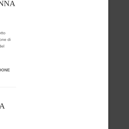
ENNA
tto
ione di
del
DONE
A