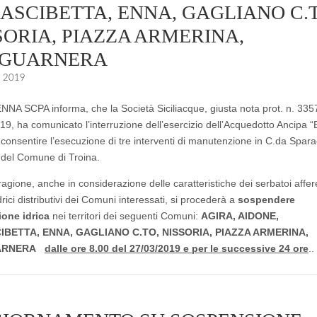
ASCIBETTA, ENNA, GAGLIANO C.T
SORIA, PIAZZA ARMERINA,
LGUARNERA
o 2019
A SCPA informa, che la Società Siciliacque, giusta nota prot. n. 335
19, ha comunicato l’interruzione dell’esercizio dell’Acquedotto Ancipa “
i consentire l’esecuzione di tre interventi di manutenzione in C.da Spara
o del Comune di Troina.
ragione, anche in considerazione delle caratteristiche dei serbatoi affere
drici distributivi dei Comuni interessati, si procederà a
sospendere
ione idrica
nei territori dei seguenti Comuni:
AGIRA, AIDONE,
IBETTA, ENNA, GAGLIANO C.TO, NISSORIA, PIAZZA ARMERINA,
ARNERA
dalle ore 8.00 del 27/03/2019 e per le successive 24 ore
..