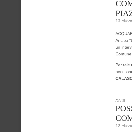
COM
PIA
13 Marz
ACQUAENN
Ancipa “B
un interv
Comune d
Per tale
necessar
CALASC
AVVISI
POS
COM
12 Marz