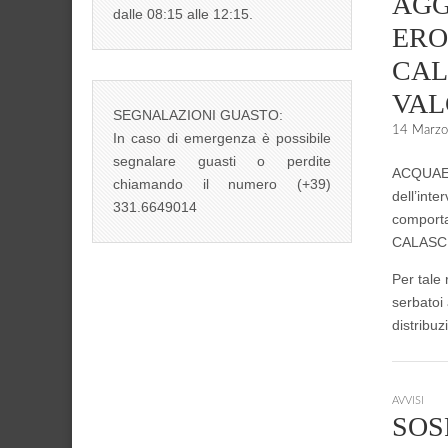
AGG
dalle 08:15 alle 12:15.
ERO
CAL
VA
SEGNALAZIONI GUASTO:
14 Marz
In caso di emergenza è possibile
segnalare guasti o perdite
ACQUAENN
chiamando il numero (+39)
dell’inte
331.6649014
comporta
CALASC
Per tale
serbatoi 
distribuz
AVVISI
SOS