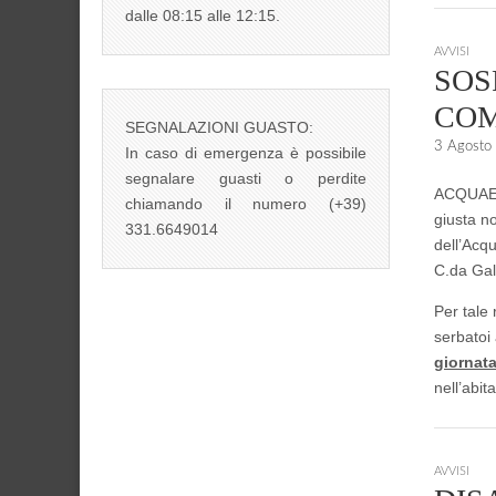
dalle 08:15 alle 12:15.
AVVISI
SOS
COM
SEGNALAZIONI GUASTO:
3 Agosto
In caso di emergenza è possibile
segnalare guasti o perdite
ACQUAEN
chiamando il numero (+39)
giusta n
331.6649014
dell’Acqu
C.da Gal
Per tale 
serbatoi 
giornata
nell’abi
AVVISI