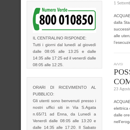
1 Settem
ACQUAENN
dalla St
successi
alle uten
IL CENTRALINO RISPONDE:
l’esecuzi
Tutti i giorni dal lunedì al giovedì
dalle 08:05 alle 13:25 e dalle
14:35 alle 17:25 ed il venerdì dalle
08:05 alle 12:25.
AVVISI
POS
COM
ORARI DI RICEVIMENTO AL
23 Agost
PUBBLICO:
Gli utenti sono benvenuti presso i
ACQUAENN
nostri uffici siti in Via S.Agata
elettrica
n.65/71 ad Enna, da Lunedì a
dalle ore
Venerdì dalle 08:05 alle 13:20 e
nell’ero
dalle 14:35 alle 17:20. Il Sabato